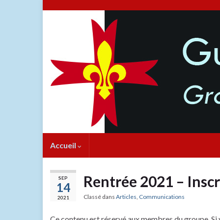
Accueil
Rentrée 2021 – Inscr
SEP
14
Classé dans
Articles
,
Communications
2021
Ce contenu est réservé aux membres du groupe. Si 