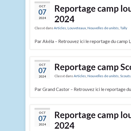
Reportage camp lo
OCT
07
2024
2024
Classé dans
Articles
,
Louveteaux
,
Nouvelles de unités
,
Tally
Par Akéla – Retrouvez ici le reportage du camp
Reportage camp Sc
OCT
07
Classé dans
Articles
,
Nouvelles de unités
,
Scouts
2024
Par Grand Castor – Retrouvez ici le reportage 
Reportage camp louv
OCT
07
2024
2024