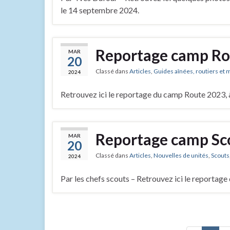
le 14 septembre 2024.
Reportage camp Ro
MAR
20
Classé dans
Articles
,
Guides aînées, routiers et 
2024
Retrouvez ici le reportage du camp Route 2023, 
Reportage camp Sco
MAR
20
Classé dans
Articles
,
Nouvelles de unités
,
Scouts
2024
Par les chefs scouts – Retrouvez ici le reportag