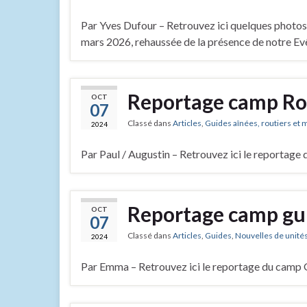
Par Yves Dufour – Retrouvez ici quelques photos d
mars 2026, rehaussée de la présence de notre E
Reportage camp Ro
OCT
07
Classé dans
Articles
,
Guides aînées, routiers et 
2024
Par Paul / Augustin – Retrouvez ici le reportage
Reportage camp gui
OCT
07
Classé dans
Articles
,
Guides
,
Nouvelles de unité
2024
Par Emma – Retrouvez ici le reportage du camp 