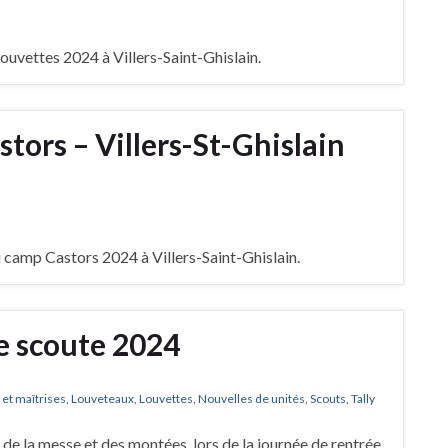
ouvettes 2024 à Villers-Saint-Ghislain.
tors – Villers-St-Ghislain
 camp Castors 2024 à Villers-Saint-Ghislain.
ée scoute 2024
 et maîtrises
,
Louveteaux
,
Louvettes
,
Nouvelles de unités
,
Scouts
,
Tally
de la messe et des montées, lors de la journée de rentrée,