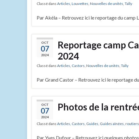
Classé dans
Articles
,
Louvettes
,
Nouvelles de unités
,
Tally
Par Akéla – Retrouvez ici le reportage du camp L
Reportage camp Cas
OCT
07
2024
2024
Classé dans
Articles
,
Castors
,
Nouvelles de unités
,
Tally
Par Grand Castor – Retrouvez ici le reportage du
Photos de la rentr
OCT
07
2024
Classé dans
Articles
,
Castors
,
Guides
,
Guides aînées, routiers
Par Yves Dufour – Retrouvez ici quelques photos 