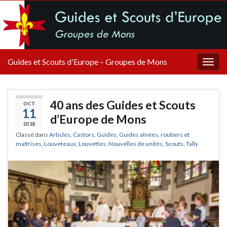
Guides et Scouts d'Europe – Groupes de Mons
Togg
navig
40 ans des Guides et Scouts
OCT
11
d’Europe de Mons
2018
Classé dans
Articles
,
Castors
,
Guides
,
Guides aînées, routiers et
maîtrises
,
Louveteaux
,
Louvettes
,
Nouvelles de unités
,
Scouts
,
Tally