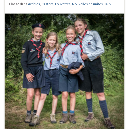
Classé dans
Articles
,
Castors
,
Louvettes
,
Nouvelles de unités
,
Tally