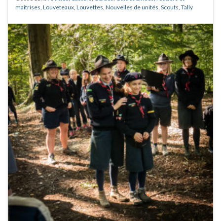
maîtrises
,
Louveteaux
,
Louvettes
,
Nouvelles de unités
,
Scouts
,
Tally