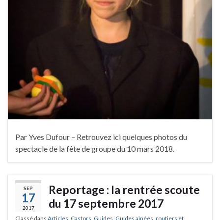
Par Yves Dufour – Retrouvez ici quelques photos du
spectacle de la fête de groupe du 10 mars 2018.
Reportage : la rentrée scoute
SEP
17
du 17 septembre 2017
2017
Classé dans
Articles
,
Castors
,
Guides
,
Guides aînées, routiers et