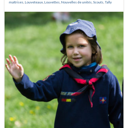
maîtrises
,
Louveteaux
,
Louvettes
,
Nouvelles de unités
,
Scouts
,
Tally