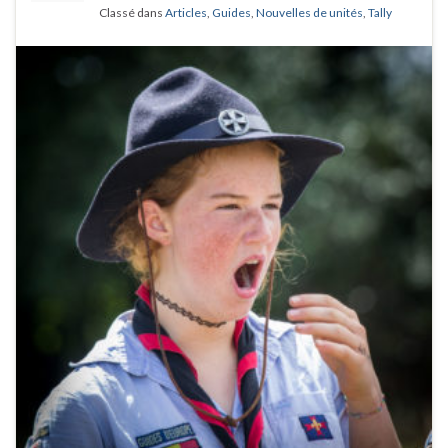
Classé dans
Articles
,
Guides
,
Nouvelles de unités
,
Tally