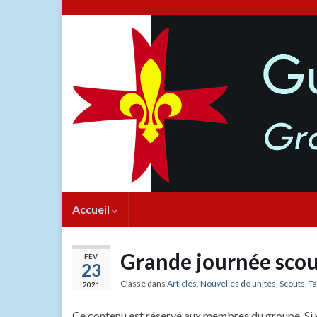
Accueil
Grande journée scou
FÉV
23
Classé dans
Articles
,
Nouvelles de unités
,
Scouts
,
Ta
2021
Ce contenu est réservé aux membres du groupe. Si 