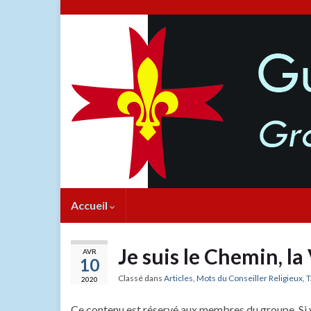
Accueil
Je suis le Chemin, la 
AVR
10
Classé dans
Articles
,
Mots du Conseiller Religieux
,
T
2020
Ce contenu est réservé aux membres du groupe. Si 